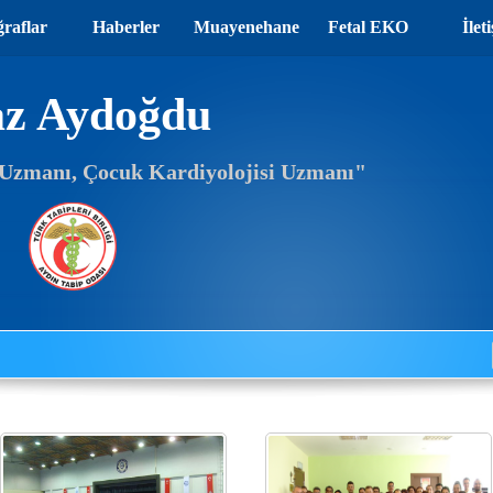
ğraflar
Haberler
Muayenehane
Fetal EKO
İlet
az Aydoğdu
ı Uzmanı, Çocuk Kardiyolojisi Uzmanı"